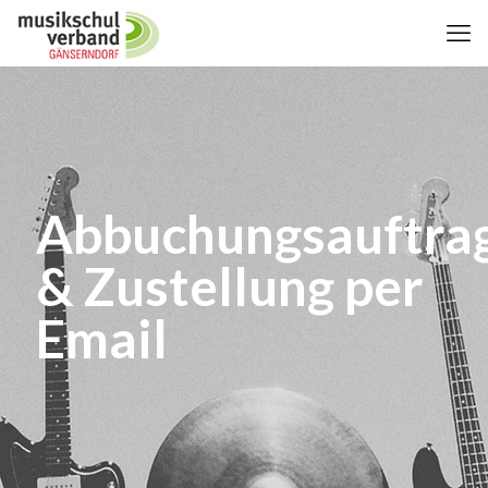
Abbuchungsauftra
& Zustellung per
Email