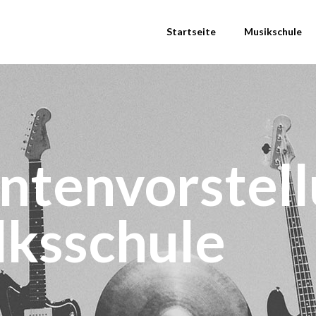
Startseite
Musikschule
ntenvorstel
lksschule