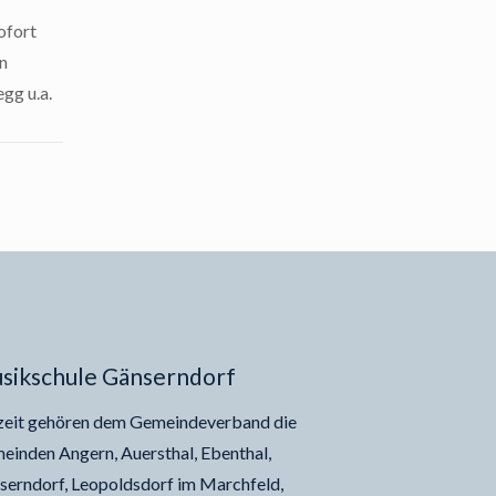
ofort
en
gg u.a.
sikschule Gänserndorf
zeit gehören dem Gemeindeverband die
einden Angern, Auersthal, Ebenthal,
serndorf, Leopoldsdorf im Marchfeld,