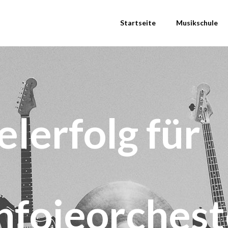
Startseite
Musikschule
lerfolg für
nfoieorchest