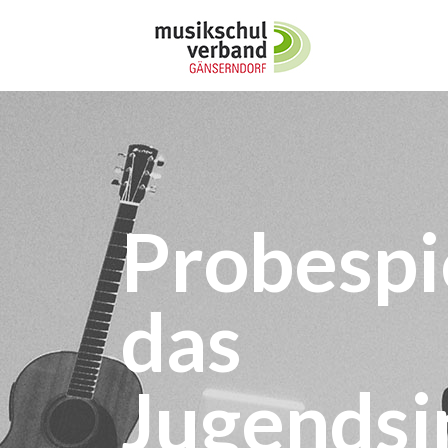
Probespie
das
Jugendsi