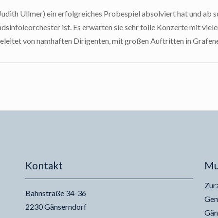
Judith Ullmer) ein erfolgreiches Probespiel absolviert hat und ab s
infoieorchester ist. Es erwarten sie sehr tolle Konzerte mit viel
leitet von namhaften Dirigenten, mit großen Auftritten in Grafene
Kontakt
Mu
Zur
Bahnstraße 34-36
Gem
2230 Gänserndorf
Gän