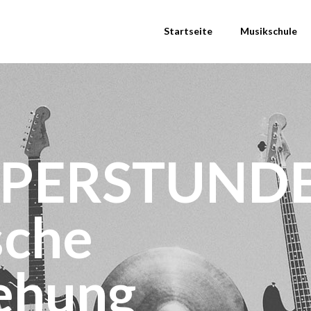
Startseite
Musikschule
PERSTUND
sche
ehung