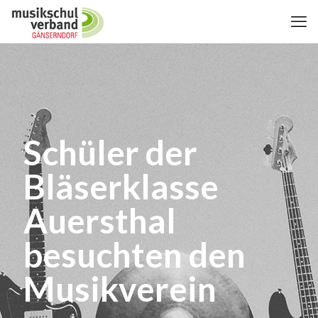
Schüler der
Bläserklasse
Auersthal
besuchten den
Musikverein